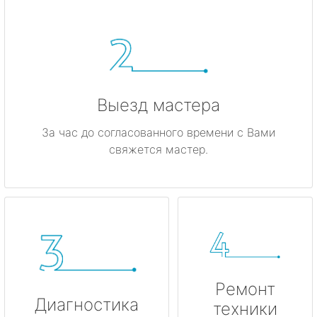
Ивангород
Каменногорск
Кингисепп
Выезд мастера
Кириши
За час до согласованного времени с Вами
свяжется мастер.
Кировск
Коммунар
Кудрово
Лодейное Поле
Ремонт
Луга
Диагностика
техники