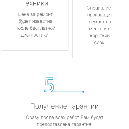
техники
Любань
Специалист
Цена за ремонт
производит
будет известна
Мурино
ремонт на
после бесплатной
месте и в
диагностики.
короткий
Никольское
срок.
Новая Ладога
Отрадное
Пикалёво
Подпорожье
Получение гарантии
Приморск
Сразу после всех работ Вам будет
Приозерск
предоставлена гарантия.