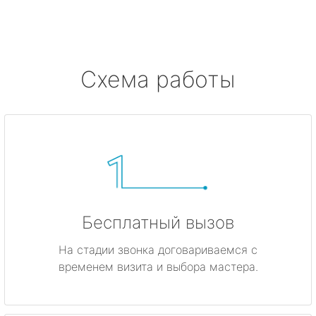
Ушково
Серово
Схема работы
Бокситогорск
Волосово
Волхов
Всеволожск
Бесплатный вызов
Выборг
На стадии звонка договариваемся с
временем визита и выбора мастера.
Высоцк
Гатчина