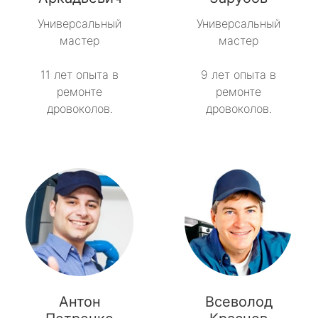
Универсальный
Универсальный
Тайцы
мастер
мастер
Токсово
11 лет опыта в
9 лет опыта в
ремонте
ремонте
Толмачёво
дровоколов.
дровоколов.
Ульяновка
Фёдоровское
Форносово
Янино-1
Антон
Всеволод