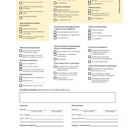
имени Свердлова
Красный Бор
Кузнечное
Кузьмоловский
Лебяжье
Лесогорский
Мга
Назия
Никольский
Новоселье