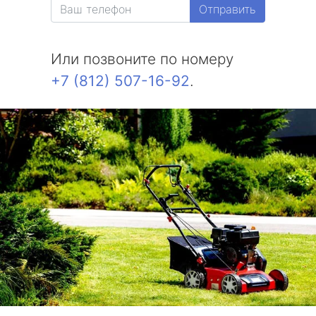
Отправить
Белоостров
Или позвоните по номеру
Молодежное
+7 (812) 507-16-92
.
Солнечное
Комарово
Усть-Ижора
Саперный
Петро-Славянка
Тярлево
Смолячково