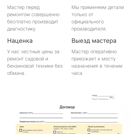
Будогощь
Мастер перед
Мы применяем детали
ремонтом совершенно
только от
Важины
бесплатно производит
официального
диагностику.
производителя.
Виллози
Наценка
Выезд мастера
Вознесенье
У нас честные цены за
Мастер оперативно
ремонт садовой и
приезжает к месту
Вырица
бензиновой техники без
назначения в течении
обмана.
часа.
Дружная Горка
Дубровка
Ефимовский
имени Морозова