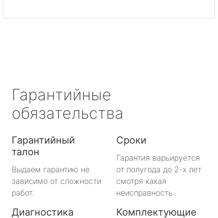
Светогорск
Сертолово
Сланцы
Сосновый Бор
Гарантийные
Сясьстрой
обязательства
Тихвин
Гарантийный
Сроки
талон
Тосно
Гарантия варьируется
Выдаем гарантию не
от полугода до 2-х лет
Шлиссельбург
зависимо от сложности
смотря какая
работ.
неисправность.
Большая Ижора
Диагностика
Комплектующие