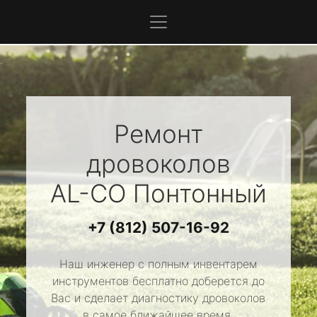
Ремонт
дровоколов
AL-CO
Понтонный
+7 (812) 507-16-92
Наш инженер с полным инвентарем
инструментов бесплатно доберется до
Вас и сделает диагностику дровоколов
в самое ближайшее время.