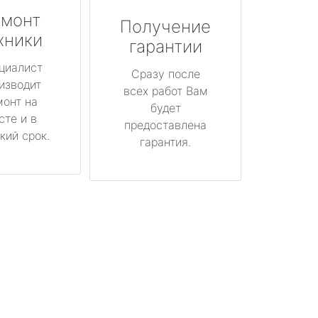
монт
Получение
хники
гарантии
циалист
Сразу после
изводит
всех работ Вам
монт на
будет
сте и в
предоставлена
кий срок.
гарантия.