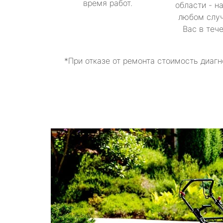
время работ.
области - н
любом случ
Вас в теч
*При отказе от ремонта стоимость диагн