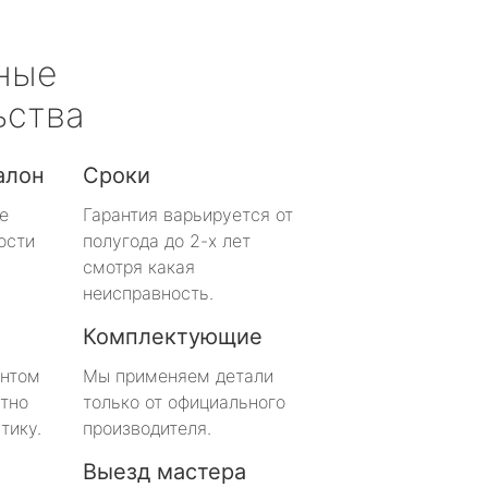
ные
ьства
алон
Сроки
е
Гарантия варьируется от
ости
полугода до 2-х лет
смотря какая
неисправность.
Комплектующие
онтом
Мы применяем детали
тно
только от официального
тику.
производителя.
Выезд мастера