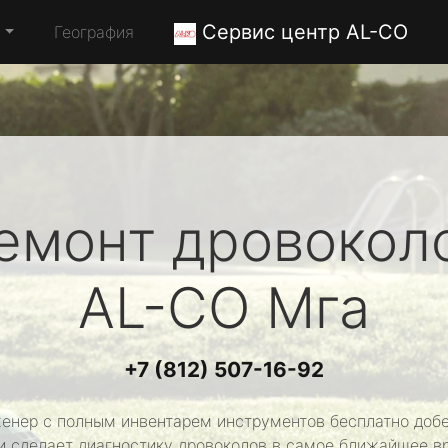
Сервис центр AL-CO
а
География
емонт дровокол
AL-CO
Мга
+7 (812) 507-16-92
енер с полным инвентарем инструментов бесплатно добе
и сделает диагностику дровоколов в самое ближайшее в