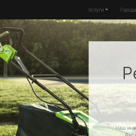
Услуги
Город
Р
Наш инж
Вас 