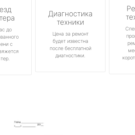
Ре
езд
Диагностика
те
тера
техники
Спе
ас до
Цена за ремонт
про
ованного
будет известна
ре
ени с
после бесплатной
ме
вяжется
диагностики.
корот
тер.