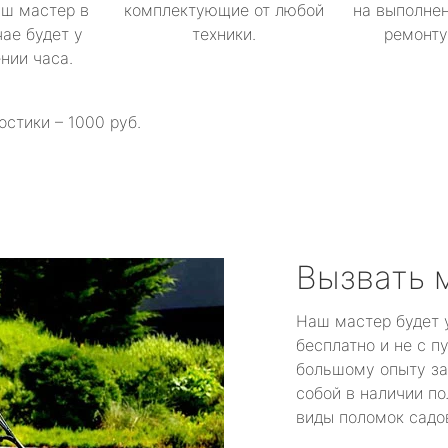
аш мастер в
комплектующие от любой
на выполнен
ае будет у
техники.
ремонту 
ении часа.
остики – 1000 руб.
Вызвать 
Наш мастер будет 
бесплатно и не с п
большому опыту за
собой в наличии по
виды поломок садов