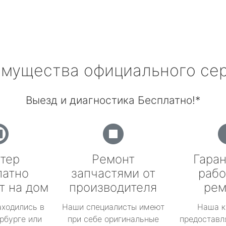
мущества официального се
Выезд и диагностика Бесплатно!*
тер
Ремонт
Гаран
латно
запчастями от
рабо
т на дом
производителя
рем
аходились в
Наши специалисты имеют
Наша к
рбурге или
при себе оригинальные
предоставл