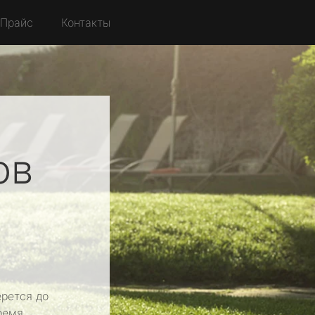
Прайс
Контакты
ов
рется до
ремя.