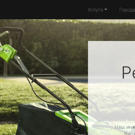
Услуги
Город
Р
Наш инж
Вас 