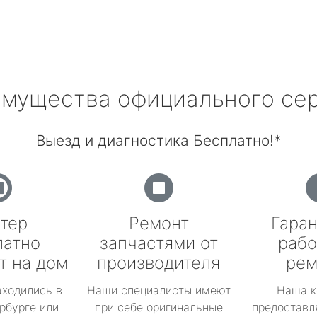
мущества официального се
Выезд и диагностика Бесплатно!*
тер
Ремонт
Гаран
латно
запчастями от
рабо
т на дом
производителя
рем
аходились в
Наши специалисты имеют
Наша к
рбурге или
при себе оригинальные
предоставл