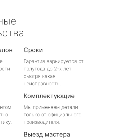
ные
ьства
алон
Сроки
е
Гарантия варьируется от
ости
полугода до 2-х лет
смотря какая
неисправность.
Комплектующие
онтом
Мы применяем детали
тно
только от официального
тику.
производителя.
Выезд мастера