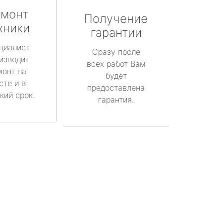
монт
Получение
хники
гарантии
циалист
Сразу после
изводит
всех работ Вам
монт на
будет
сте и в
предоставлена
кий срок.
гарантия.