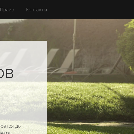
Прайс
Контакты
ов
рется до
ремя.