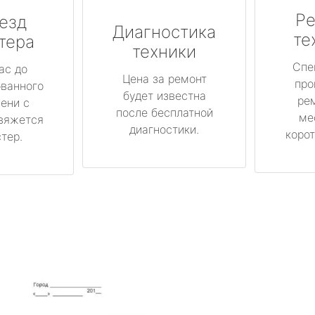
Ре
езд
Диагностика
те
тера
техники
Спе
ас до
Цена за ремонт
про
ованного
будет известна
ре
ени с
после бесплатной
ме
вяжется
диагностики.
корот
тер.