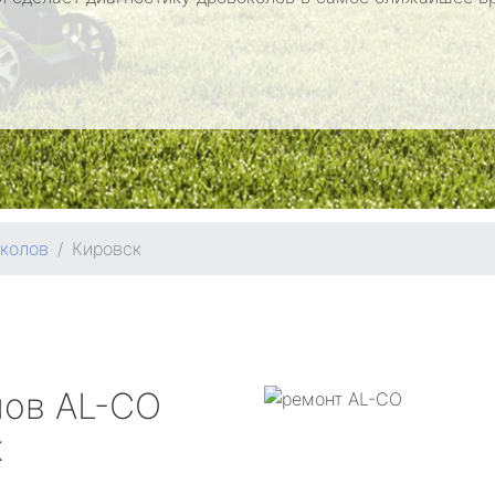
колов
Кировск
лов
AL-CO
к