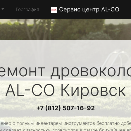
Сервис центр AL-CO
а
География
емонт дровокол
AL-CO
Кировск
+7 (812) 507-16-92
енер с полным инвентарем инструментов бесплатно добе
и сделает диагностику дровоколов в самое ближайшее в