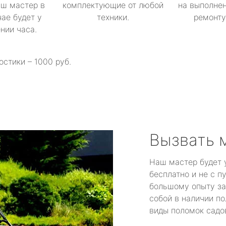
аш мастер в
комплектующие от любой
на выполнен
ае будет у
техники.
ремонту 
ении часа.
остики – 1000 руб.
Вызвать 
Наш мастер будет 
бесплатно и не с п
большому опыту за
собой в наличии по
виды поломок садов