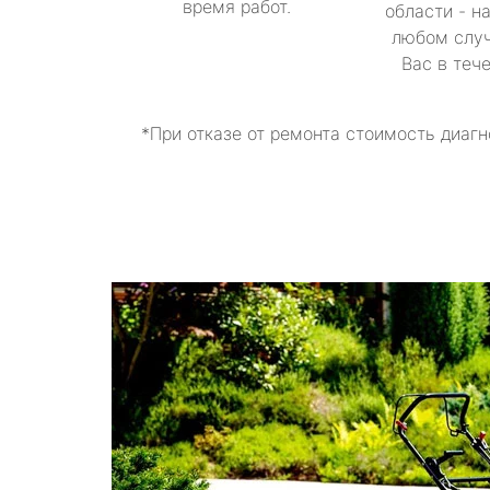
время работ.
области - н
любом случ
Вас в теч
*При отказе от ремонта стоимость диагн