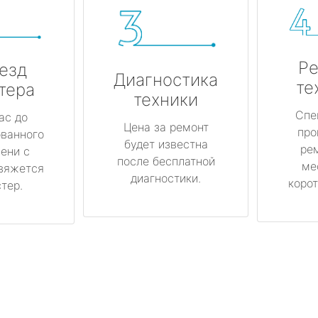
Ре
езд
Диагностика
те
тера
техники
Спе
ас до
Цена за ремонт
про
ованного
будет известна
ре
ени с
после бесплатной
ме
вяжется
диагностики.
корот
тер.