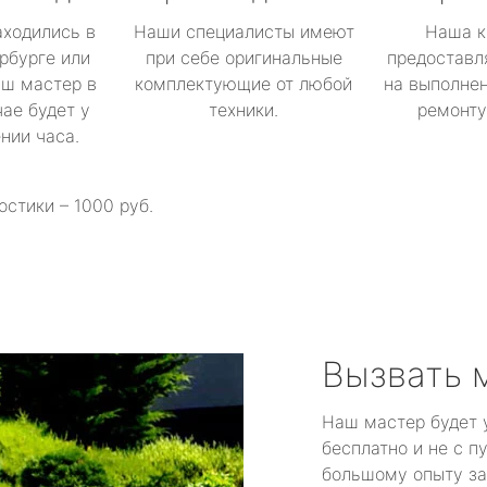
аходились в
Наши специалисты имеют
Наша к
рбурге или
при себе оригинальные
предоставл
аш мастер в
комплектующие от любой
на выполнен
ае будет у
техники.
ремонту 
ении часа.
остики – 1000 руб.
Вызвать 
Наш мастер будет 
бесплатно и не с п
большому опыту за