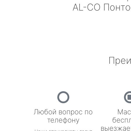
AL-CO
Понто
Преи
Любой вопрос по
Мас
телефону
бесп
выезжае