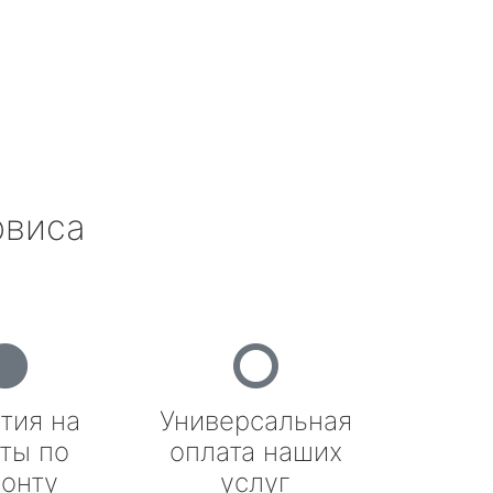
рвиса
тия на
Универсальная
ты по
оплата наших
онту
услуг