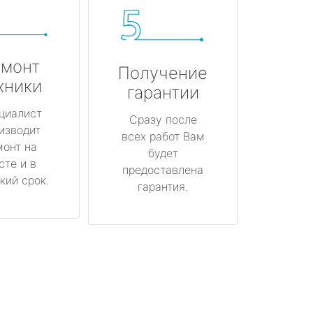
монт
Получение
хники
гарантии
циалист
Сразу после
изводит
всех работ Вам
монт на
будет
сте и в
предоставлена
кий срок.
гарантия.