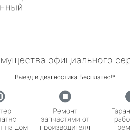
нный
мущества официального се
Выезд и диагностика Бесплатно!*
тер
Ремонт
Гаран
латно
запчастями от
рабо
т на дом
производителя
рем