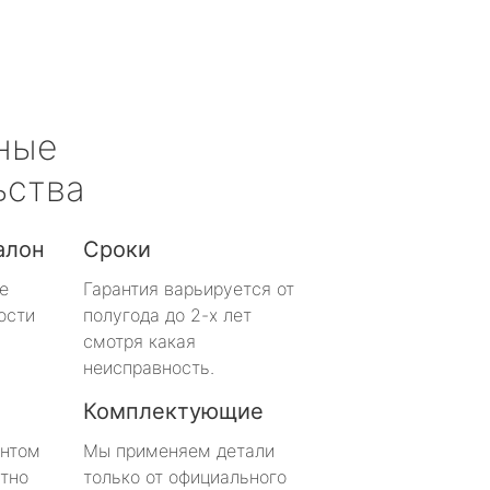
ные
ьства
алон
Сроки
е
Гарантия варьируется от
ости
полугода до 2-х лет
смотря какая
неисправность.
Комплектующие
онтом
Мы применяем детали
тно
только от официального