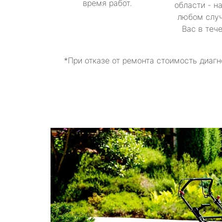
время работ.
области - н
любом случ
Вас в теч
*При отказе от ремонта стоимость диагн