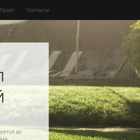
Прайс
Контакты
л
й
рется до
емя.