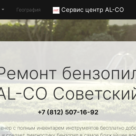
Сервис центр AL-CO
а
География
Ремонт бензопи
AL-CO
Советски
+7 (812) 507-16-92
енер с полным инвентарем инструментов бесплатно добе
 и сделает диагностику бензопил в самое ближайшее вр