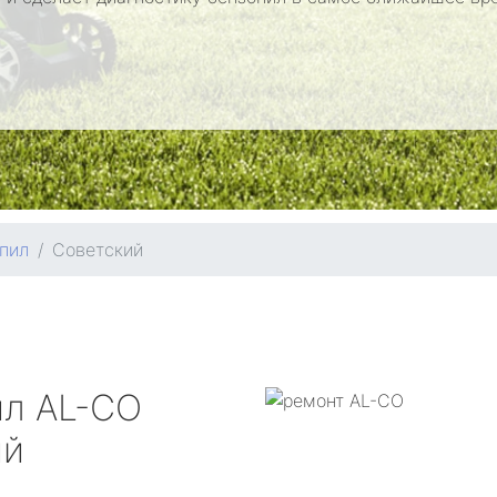
пил
Советский
ил
AL-CO
ий