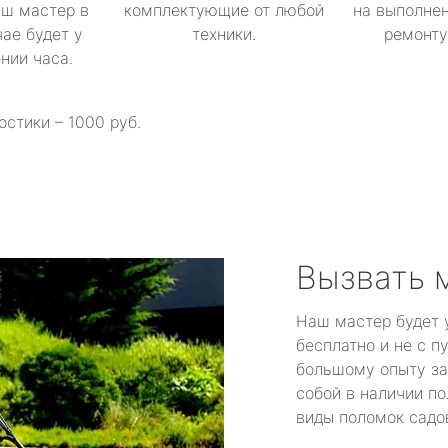
аш мастер в
комплектующие от любой
на выполнен
ае будет у
техники.
ремонту 
ении часа.
остики – 1000 руб.
Вызвать 
Наш мастер будет 
бесплатно и не с п
большому опыту за
собой в наличии по
виды поломок садов