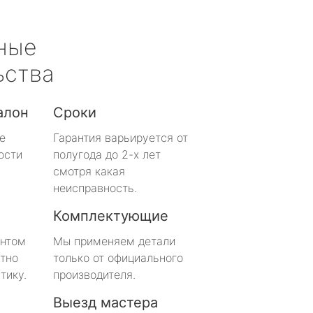
ные
ьства
алон
Сроки
е
Гарантия варьируется от
ости
полугода до 2-х лет
смотря какая
неисправность.
Комплектующие
онтом
Мы применяем детали
тно
только от официального
тику.
производителя.
Выезд мастера