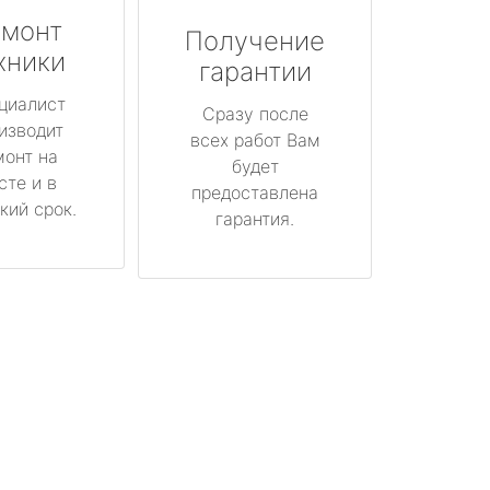
монт
Получение
хники
гарантии
циалист
Сразу после
изводит
всех работ Вам
монт на
будет
сте и в
предоставлена
кий срок.
гарантия.