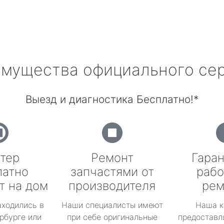
мущества официального се
Выезд и диагностика Бесплатно!*
тер
Ремонт
Гаран
латно
запчастями от
рабо
т на дом
производителя
рем
аходились в
Наши специалисты имеют
Наша к
рбурге или
при себе оригинальные
предоставл