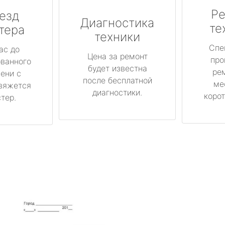
Ре
езд
Диагностика
те
тера
техники
Спе
ас до
Цена за ремонт
про
ованного
будет известна
ре
ени с
после бесплатной
ме
вяжется
диагностики.
корот
тер.