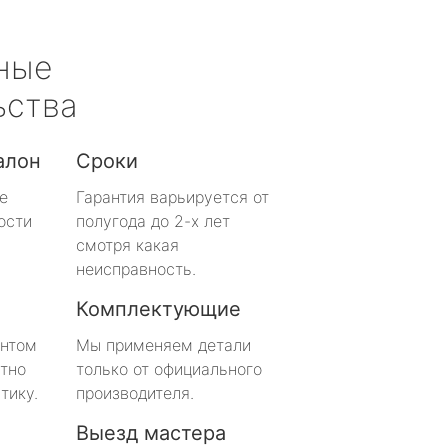
ные
ьства
алон
Сроки
е
Гарантия варьируется от
ости
полугода до 2-х лет
смотря какая
неисправность.
Комплектующие
онтом
Мы применяем детали
тно
только от официального
тику.
производителя.
Выезд мастера