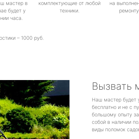
аш мастер в
комплектующие от любой
на выполнен
ае будет у
техники.
ремонту 
ении часа.
остики – 1000 руб.
Вызвать 
Наш мастер будет 
бесплатно и не с п
большому опыту за
собой в наличии по
виды поломок садов