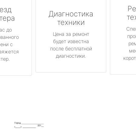
Ре
езд
Диагностика
те
тера
техники
Спе
ас до
Цена за ремонт
про
ованного
будет известна
ре
ени с
после бесплатной
ме
вяжется
диагностики.
корот
тер.