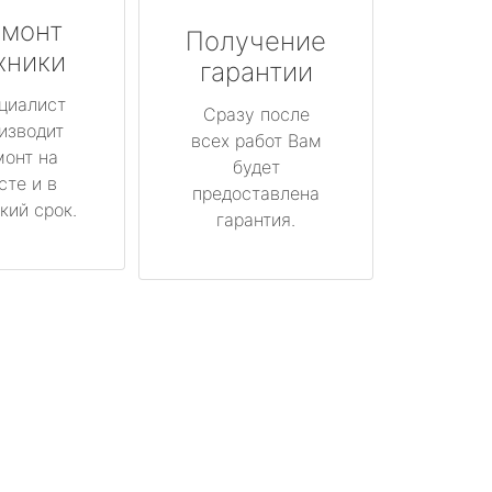
монт
Получение
хники
гарантии
циалист
Сразу после
изводит
всех работ Вам
монт на
будет
сте и в
предоставлена
кий срок.
гарантия.