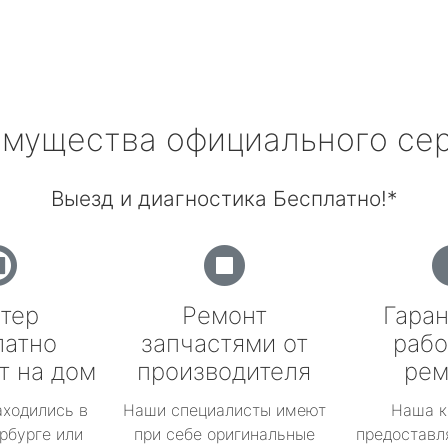
мущества официального се
Выезд и диагностика Бесплатно!*
тер
Ремонт
Гаран
латно
запчастями от
рабо
т на дом
производителя
рем
аходились в
Наши специалисты имеют
Наша к
рбурге или
при себе оригинальные
предоставл