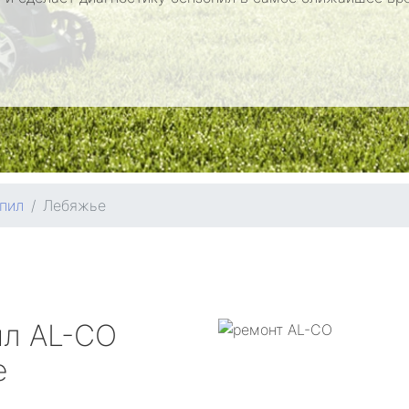
пил
Лебяжье
ил
AL-CO
е