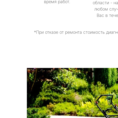
время работ.
области - н
любом случ
Вас в теч
*При отказе от ремонта стоимость диагн