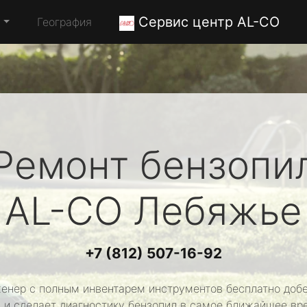
Сервис центр AL-CO
а
География
Ремонт бензопи
AL-CO
Лебяжье
+7 (812) 507-16-92
енер с полным инвентарем инструментов бесплатно добе
 и сделает диагностику бензопил в самое ближайшее вр