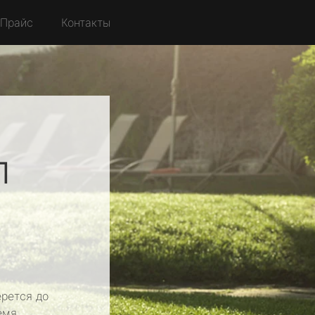
Прайс
Контакты
л
рется до
емя.